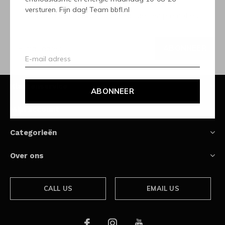
versturen. Fijn dag! Team bbfl.nl
Ontvang de nieuwste aanbiedingen en promoties
ABONNEER
Klantenservice
ABONNEER
Mijn account
Categorieën
Over ons
CALL US
EMAIL US