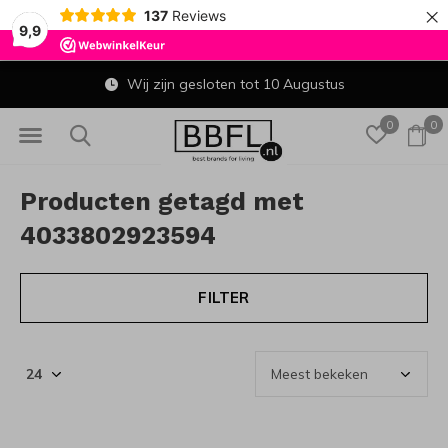
×
137
Reviews
9,9
Wij zijn gesloten tot 10 Augustus
0
0
Producten getagd met
4033802923594
FILTER