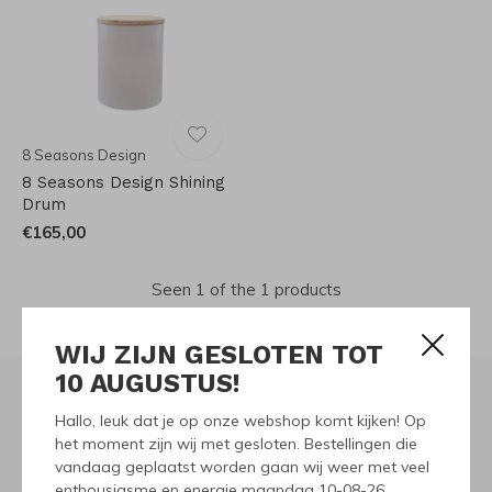
8 Seasons Design
8 Seasons Design Shining
Drum
€165,00
Seen 1 of the 1 products
WIJ ZIJN GESLOTEN TOT
10 AUGUSTUS!
Hallo, leuk dat je op onze webshop komt kijken! Op
Meld je aan voor onze
het moment zijn wij met gesloten. Bestellingen die
vandaag geplaatst worden gaan wij weer met veel
nieuwsbrief
enthousiasme en energie maandag 10-08-26