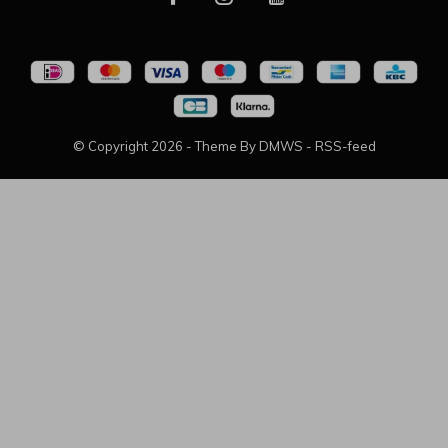
© Copyright
2026
- Theme By
DMWS
-
RSS-feed