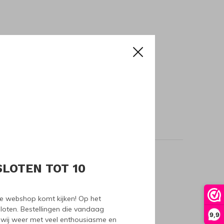
SLOTEN TOT 10
oducts
nze webshop komt kijken! Op het
loten. Bestellingen die vandaag
9,9
wij weer met veel enthousiasme en