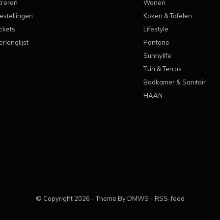
treren
Wonen
estellingen
Koken & Tafelen
ickets
Lifestyle
erlanglijst
Pantone
Sunnylife
Tuin & Terras
Badkamer & Sanitair
HAAN
© Copyright
2026
- Theme By
DMWS
-
RSS-feed