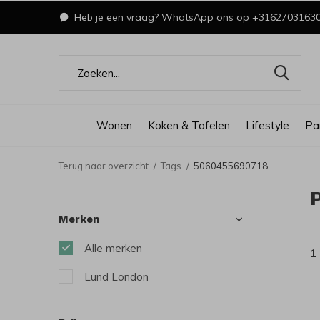
Heb je een vraag? WhatsApp ons op +3162703163
Wonen
Koken & Tafelen
Lifestyle
Pa
Terug naar overzicht
Tags
5060455690718
Merken
Alle merken
1
Lund London