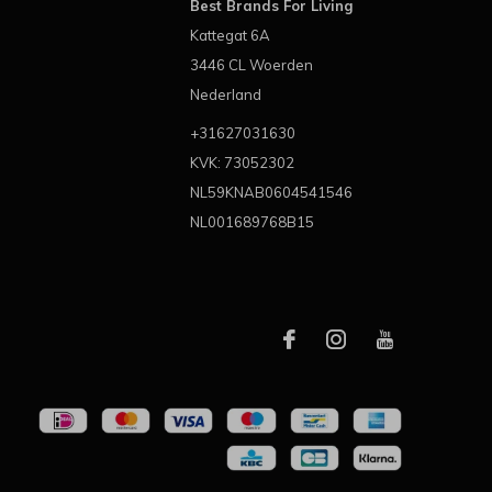
Best Brands For Living
Kattegat 6A
3446 CL Woerden
Nederland
+31627031630
KVK: 73052302
NL59KNAB0604541546
NL001689768B15