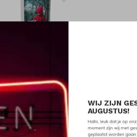
und London
und London Fotolijst 10x15cm
26,95
WIJ ZIJN GE
Seen 1 of the 1 pr
AUGUSTUS!
Hallo, leuk dat je op o
moment zijn wij met ges
geplaatst worden gaan 