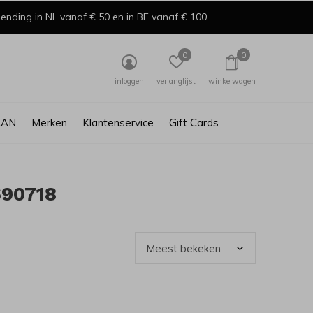
ending in NL vanaf € 50 en in BE vanaf € 100
0
0
inloggen
verlanglijst
winkelwagen
AAN
Merken
Klantenservice
Gift Cards
690718