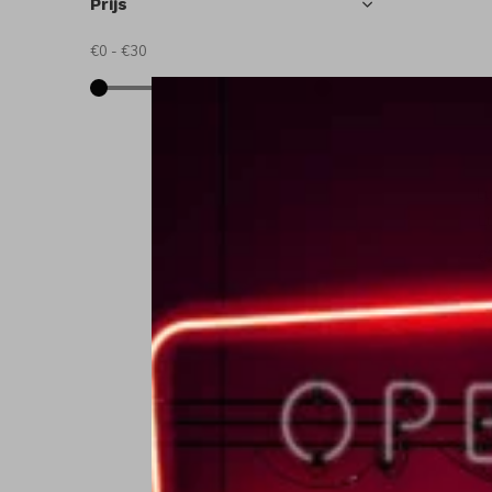
Prijs
€0
-
€30
L
L
€