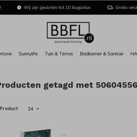
0
Wij zijn gesloten tot 10 Augustus
Gratis verz
ntone
Sunnylife
Tuin & Terras
Badkamer & Sanitair
H
Producten getagd met 5060455
 Product