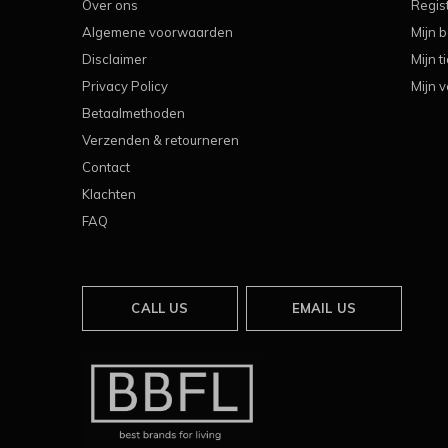
Over ons
Regis
Algemene voorwaarden
Mijn b
Disclaimer
Mijn t
Privacy Policy
Mijn v
Betaalmethoden
Verzenden & retourneren
Contact
Klachten
FAQ
CALL US
EMAIL US