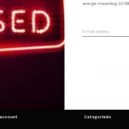
energie maandag 10-08-2
Meld je aan voor onze nieuwsbrief
Ontvang de nieuwste aanbiedingen en promoties
ABON
 account
Categorieën