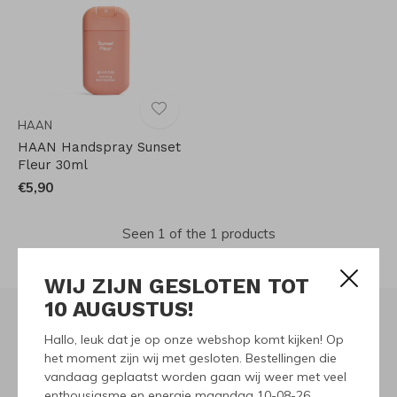
HAAN
HAAN Handspray Sunset
Fleur 30ml
€5,90
Seen 1 of the 1 products
WIJ ZIJN GESLOTEN TOT
10 AUGUSTUS!
Hallo, leuk dat je op onze webshop komt kijken! Op
Meld je aan voor onze
het moment zijn wij met gesloten. Bestellingen die
vandaag geplaatst worden gaan wij weer met veel
nieuwsbrief
enthousiasme en energie maandag 10-08-26