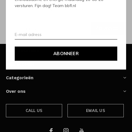
versturen. Fijn dag! Team bbfl.nl
Ontvang de nieuwste aanbiedingen en promoties
ABONNEER
Klantenservice
ABONNEER
Mijn account
Categorieën
Over ons
CALL US
EMAIL US