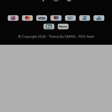
© Copyright
2026
- Theme By
DMWS
-
RSS-feed