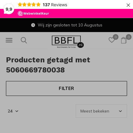
×
137
Reviews
9,9
Wij zijn gesloten tot 10 Augustus
0
0
Producten getagd met
5060669780038
FILTER